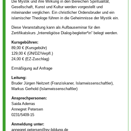
Die Mystik und ihre Wirkung in den Bereichen Spiritualität,
Gesellschaft, Kunst und Kultur werden vorgestellt und
miteinander verglichen. Ein christlicher Ordensbruder und ein
islamischer Theologe führen in die Geheimnisse der Mystik ein.
Diese Veranstaltung kann als Aufbauseminar für den
Zertifikatskurs „Interreligiöse Dialog-begleiter*in“ belegt werden.
Kursgebühren:
89,00 € (Kursgebühr)
129,00 € (ÜN/DZ/Verpfl.)
24,00 € (EZ-Zuschlag)
Ermäßigung auf Anfrage
Leitung:
Bruder Jürgen Neitzert (Franziskaner, Islamwissenschaftler),
Markus Gerhold (Islamwissenschaftler)
Ansprechpersonen:
Saida Aderras
Annegret Petersen
0231/5409-15
Anmeldung unter:
annegret.petersen@ev-bildung.de