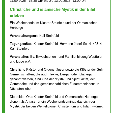
11.09.2026 - 16:30 Uhr bis So 13.09.2026, 13.00 Uhr
Christliche und islamische Mystik in der Eifel
erleben
Ein Wochenende im Kloster Steinfeld und der Osmanischen
Herberge
Veranstaltungsort:
Kall-Steinfeld
Tagungsstätte:
Kloster Steinfeld, Hermann-Josef-Str. 4, 42814
Kall-Steinfeld
Veranstalter:
Ev. Erwachsenen– und Familienbildung Westfalen
und Lippe e.V.
Christliche Klöster und Ordenshäuser sowie die Klöster der Sufi-
Gemeinschaften, die auch Tekke, Dergah oder Khaneqah
genannt werden, sind Orte der Mystik und Spiritualität, der
Gottesnähe und des gemeinschaftlichen Zusammenlebens in
Nächstenliebe.
Die beiden Orte Kloster Steinfeld und Osmanische Herberge
dienen als Anlass für ein Wochenendseminar, das sich der
Mystik der beiden Weltreligionen Christentum und Islam widmet.